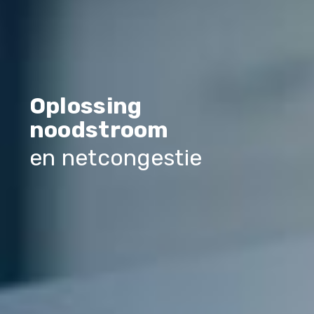
Oplossing
noodstroom
en netcongestie