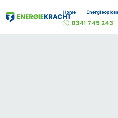
Home
Energieoplos
0341 745 243