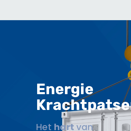
Energie
Krachtpatse
Het
hart
van