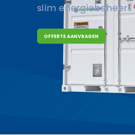
slim energiebeheer
OFFERTE AANVRAGEN